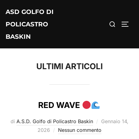
Salta
ASD GOLFO DI
al
Cerca
contenuto
POLICASTRO
APRI/
per:
BASKIN
ULTIMI ARTICOLI
RED WAVE
Pubblicato
di
A.S.D. Golfo di Policastro Baskin
Gennaio 14,
il
2026
Nessun commento