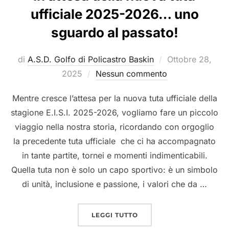
ufficiale 2025-2026… uno
sguardo al passato!
Pubblicato
di
A.S.D. Golfo di Policastro Baskin
Ottobre 28,
il
2025
Nessun commento
Mentre cresce l’attesa per la nuova tuta ufficiale della
stagione E.I.S.I. 2025-2026, vogliamo fare un piccolo
viaggio nella nostra storia, ricordando con orgoglio
la precedente tuta ufficiale che ci ha accompagnato
in tante partite, tornei e momenti indimenticabili.
Quella tuta non è solo un capo sportivo: è un simbolo
di unità, inclusione e passione, i valori che da …
“IN ATTESA DELLA NUOV
LEGGI TUTTO