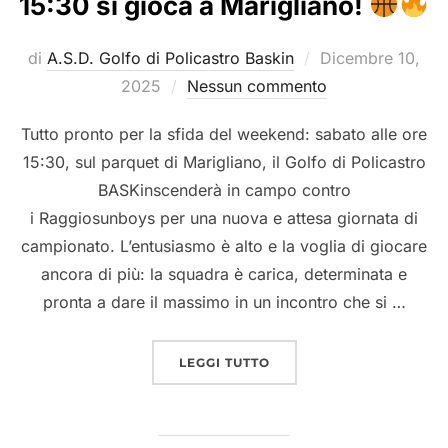
15:30 si gioca a Marigliano!
Pubblicato
di
A.S.D. Golfo di Policastro Baskin
Dicembre 10,
il
2025
Nessun commento
Tutto pronto per la sfida del weekend: sabato alle ore
15:30, sul parquet di Marigliano, il Golfo di Policastro
BASKinscenderà in campo contro
i Raggiosunboys per una nuova e attesa giornata di
campionato. L’entusiasmo è alto e la voglia di giocare
ancora di più: la squadra è carica, determinata e
pronta a dare il massimo in un incontro che si …
“GOLFO DI POLICASTRO 
LEGGI TUTTO